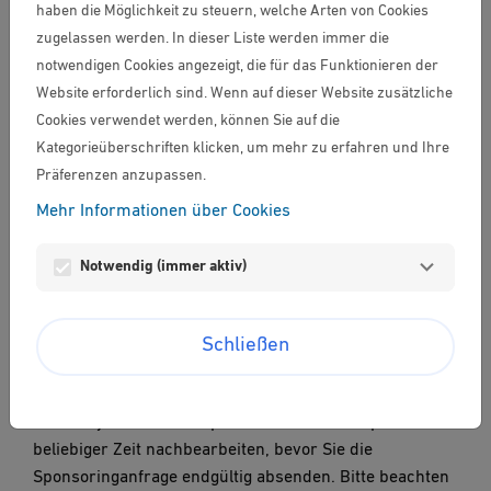
haben die Möglichkeit zu steuern, welche Arten von Cookies
Für das laufende Jahr nehmen wir keine weiteren
zugelassen werden. In dieser Liste werden immer die
Sponsoringanfragen mehr entgegen. Neue Anträge
notwendigen Cookies angezeigt, die für das Funktionieren der
sind ab 2027 wieder möglich.
Website erforderlich sind. Wenn auf dieser Website zusätzliche
Cookies verwendet werden, können Sie auf die
Kategorieüberschriften klicken, um mehr zu erfahren und Ihre
Jährlich erreichen uns mehrere Hundert
Präferenzen anzupassen.
Sponsoringanfragen. Um die Bearbeitung zu optimieren
Mehr Informationen über Cookies
und Ihnen innert nützlicher Frist eine Antwort zu
garantieren, ist die Anfrage ausschliesslich über dieses
Notwendig (immer aktiv)
Tool möglich. Telefonische oder schriftliche Anfragen
werden nicht beantwortet.
Mithilfe unseres Fragebogens können Sie Ihr Projekt
Schließen
beschreiben und deutlich machen, warum wir dieses
unterstützen sollten. Sie können Ihre Informationen
zum Projekt zwischenspeichern und diese später zu
beliebiger Zeit nachbearbeiten, bevor Sie die
Sponsoringanfrage endgültig absenden. Bitte beachten