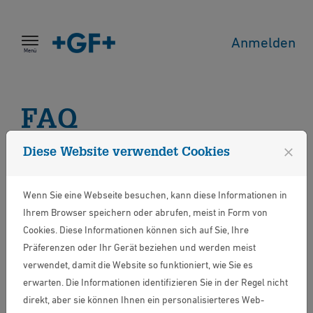
Zum Inhalt springen
Anmelden
Menü
FAQ
close
Diese Website verwendet Cookies
Ich habe auf "Passwort vergessen"
geklickt, aber nie eine E-Mail mit
Wenn Sie eine Webseite besuchen, kann diese Informationen in
einem Link zum Erstellen eines
Ihrem Browser speichern oder abrufen, meist in Form von
Passworts erhalten.
Cookies. Diese Informationen können sich auf Sie, Ihre
Präferenzen oder Ihr Gerät beziehen und werden meist
verwendet, damit die Website so funktioniert, wie Sie es
Ich habe auf "Passwort vergessen"
erwarten. Die Informationen identifizieren Sie in der Regel nicht
geklickt, aber wenn ich auf den per
direkt, aber sie können Ihnen ein personalisierteres Web-
E-Mail erhaltenen Link klicke, wird