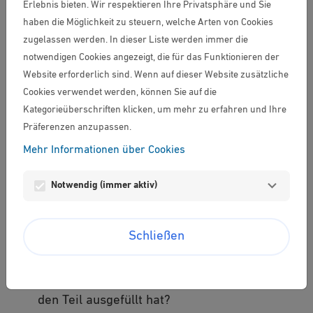
Erlebnis bieten. Wir respektieren Ihre Privatsphäre und Sie
eine Fehlermeldung angezeigt.
haben die Möglichkeit zu steuern, welche Arten von Cookies
zugelassen werden. In dieser Liste werden immer die
notwendigen Cookies angezeigt, die für das Funktionieren der
Ich klicke im Formular auf "Nächste
Website erforderlich sind. Wenn auf dieser Website zusätzliche
Seite", ich bleibe aber auf der
Cookies verwendet werden, können Sie auf die
gleichen Seite hängen.
Kategorieüberschriften klicken, um mehr zu erfahren und Ihre
Präferenzen anzupassen.
Wie kann ich den ersten Teil meines
Mehr Informationen über Cookies
eingereichten Projekts noch einmal
lesen?
Notwendig (immer aktiv)
Ich habe einen Teilnehmer
Schließen
eingeladen, einen Teil meines
Projekts auszufüllen. Woher weiß
ich, dass er/sie sich eingeloggt und
den Teil ausgefüllt hat?